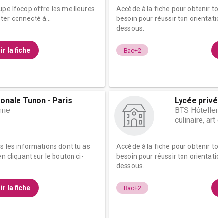
upe Ifocop offre les meilleures
Accède à la fiche pour obtenir t
r connecté à...
besoin pour réussir ton orientati
dessous.
ir la fiche
Bac+2
ionale Tunon - Paris
Lycée privé
sme
BTS Hôteller
culinaire, ar
es les informations dont tu as
Accède à la fiche pour obtenir t
n cliquant sur le bouton ci-
besoin pour réussir ton orientati
dessous.
ir la fiche
Bac+2