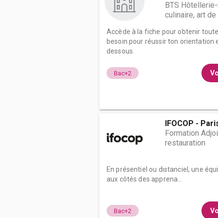
BTS Hôtellerie-
culinaire, art de
Accède à la fiche pour obtenir tout
besoin pour réussir ton orientation e
dessous.
Vo
Bac+2
IFOCOP - Pari
Formation Adjoin
restauration
En présentiel ou distanciel, une éq
aux côtés des apprena...
Vo
Bac+2