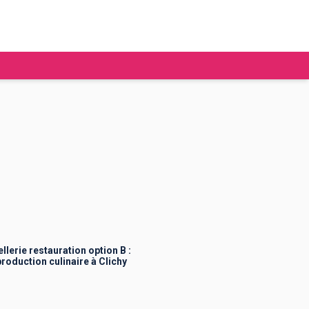
tudier à l'étranger
Ecoles de commerce
Job étudiant
BAFA
Ecoles d'ingénieur
ie étudiante
Universités
ogement étudiant
erie restauration option B :
oduction culinaire à Clichy
ourses