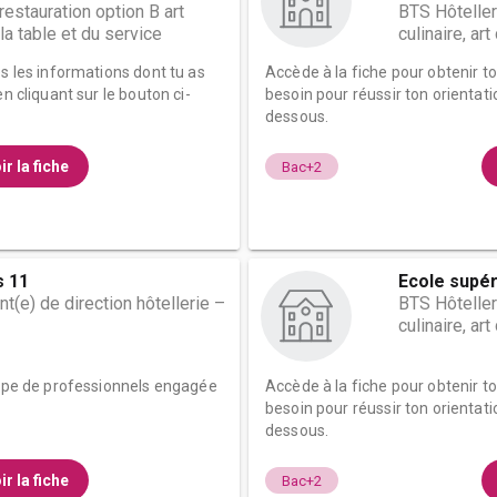
restauration option B art
BTS Hôteller
 la table et du service
culinaire, ar
es les informations dont tu as
Accède à la fiche pour obtenir t
n cliquant sur le bouton ci-
besoin pour réussir ton orientati
dessous.
ir la fiche
Bac+2
s 11
Ecole supér
t(e) de direction hôtellerie –
BTS Hôteller
culinaire, ar
uipe de professionnels engagée
Accède à la fiche pour obtenir t
besoin pour réussir ton orientati
dessous.
ir la fiche
Bac+2