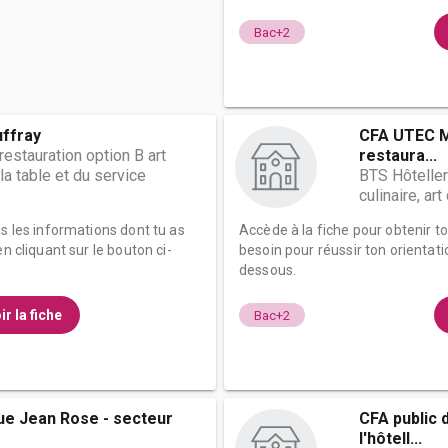
Bac+2
ffray
CFA UTEC Ma
restauration option B art
restaura...
 la table et du service
BTS Hôteller
culinaire, ar
es les informations dont tu as
Accède à la fiche pour obtenir t
n cliquant sur le bouton ci-
besoin pour réussir ton orientati
dessous.
ir la fiche
Bac+2
ue Jean Rose - secteur
CFA public 
l'hôtell...