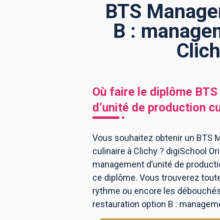
BTS Manageme
B : managem
BTS
Écoles
Masters
Clic
Licences pro
Articles
CAP
Où faire le diplôme
BTS 
Bac pro
d’unité de production cu
Bachelors
Vous souhaitez obtenir un BTS M
culinaire à Clichy ? digiSchool O
management d’unité de productio
ce diplôme. Vous trouverez tout
rythme ou encore les débouchés, 
restauration option B : managemen