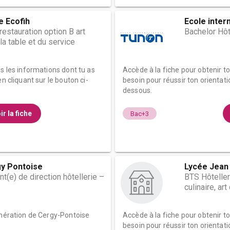
e Ecofih
Ecole inter
restauration option B art
Bachelor Hôt
 la table et du service
es les informations dont tu as
Accède à la fiche pour obtenir t
n cliquant sur le bouton ci-
besoin pour réussir ton orientati
dessous.
ir la fiche
Bac+3
y Pontoise
Lycée Jean
t(e) de direction hôtellerie –
BTS Hôteller
culinaire, ar
omération de Cergy-Pontoise
Accède à la fiche pour obtenir t
besoin pour réussir ton orientati