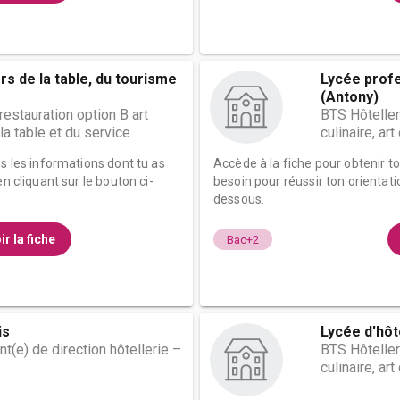
s de la table, du tourisme
Lycée prof
(Antony)
restauration option B art
BTS Hôteller
 la table et du service
culinaire, ar
es les informations dont tu as
Accède à la fiche pour obtenir t
n cliquant sur le bouton ci-
besoin pour réussir ton orientati
dessous.
ir la fiche
Bac+2
is
Lycée d'hôt
t(e) de direction hôtellerie –
BTS Hôteller
culinaire, ar