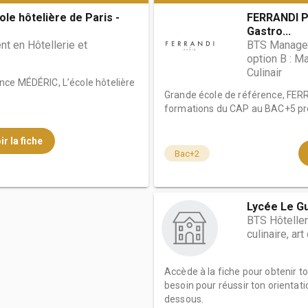
le hôtelière de Paris -
FERRANDI Pa
Gastro...
 en Hôtellerie et
BTS Managem
option B : M
Culinair
nce MÉDÉRIC, L’école hôtelière
Grande école de référence, FER
formations du CAP au BAC+5 pré
ir la fiche
Bac+2
Lycée Le G
BTS Hôteller
culinaire, ar
Accède à la fiche pour obtenir t
besoin pour réussir ton orientati
dessous.