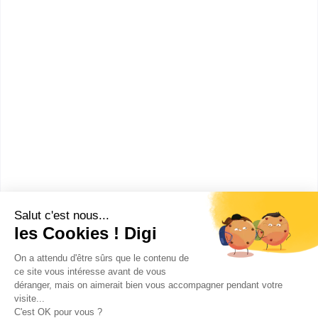
Bac+2
Voir la fiche
CFA chambre de métiers du
Morbihan
BTS Hôtellerie-restauration
option B art culinaire, art de la
table et du service
Accède à la fiche pour obtenir toutes les
informations dont tu as besoin pour réussir ton
orientation en cliquant sur le bouton ci-dessous.
Bac+2
Voir la fiche