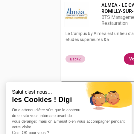
ALMEA - LE C
ROMILLY-SUR-S
BTS Management
Restauration
Le Campus by Alméa est un lieu d'a
études supérieures &a...
Vo
Bac+2