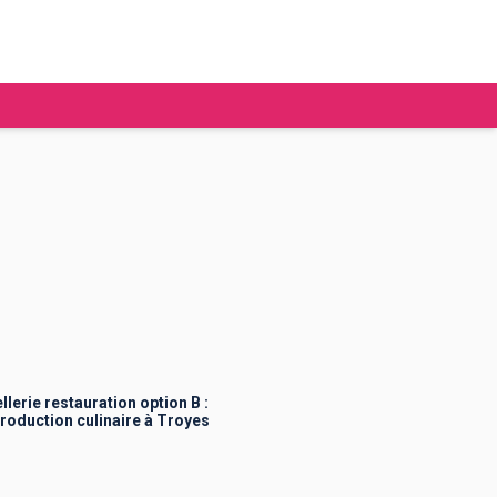
tudier à l'étranger
Ecoles de commerce
Job étudiant
BAFA
Ecoles d'ingénieur
ie étudiante
Universités
ogement étudiant
erie restauration option B :
oduction culinaire à Troyes
ourses