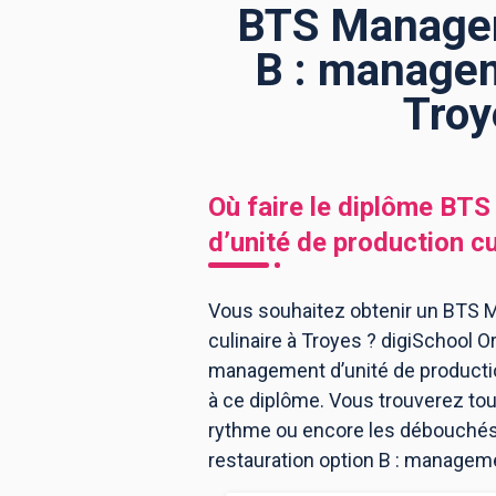
BTS Manageme
B : managem
BTS
Écoles
Masters
Troy
Licences pro
Articles
CAP
Où faire le diplôme
BTS 
Bac pro
d’unité de production cu
Bachelors
Vous souhaitez obtenir un BTS M
culinaire à Troyes ? digiSchool O
management d’unité de productio
à ce diplôme. Vous trouverez to
rythme ou encore les débouchés, 
restauration option B : managemen