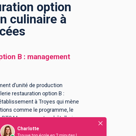
ration option
 culinaire à
ncées
ption B : management
ment d’unité de production
rie restauration option B :
'établissement à Troyes qui mène
mations comme le programme, le
 au BTS Management en hôtellerie
Charlotte
Trouve ton école en 2 minutes !