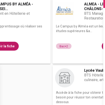
AMPUS BY ALMÉA -
ALMEA - L
EI...
CHÂLONS-E
 en Hôtellerie et
BTS Managem
Restauration
pprentissage où réaliser ses
Le Campus by Alméa est un lieu 
études supérieures &a...
ir la fiche
Bac+2
Lycée Vaub
BTS Hôteller
culinaire, ar
Accède à la fiche pour obtenir t
besoin pour réussir ton orientati
dessous.