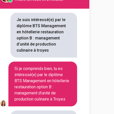
E CAMPUS BY ALMÉA -
N-CHAM...
ent en Hôtellerie et
Je suis intéressé(e) par le
diplôme BTS Management
d'apprentissage où réaliser ses
en hôtellerie restauration
option B : management
d’unité de production
culinaire à troyes
Voir la fiche
Si je comprends bien, tu es
intéressé(e) par le diplôme
an
BTS Management en hôtellerie
ie-restauration option B art
t de la table et du service
restauration option B :
management d’unité de
production culinaire à Troyes
outes les informations dont tu as
on en cliquant sur le bouton ci-