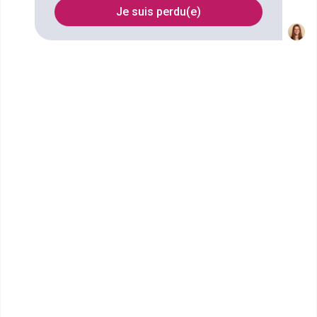
Je suis perdu(e)
L’enseignement fût longtemps décrit comme étant
le secteur le plus beau du monde et, à l’heure
actuelle, il suscite encore bien des vocations chez
les jeunes. Il faut dire qu’il s’agit d’une filière qui
offre une large diversité de missions, d’activités et
de compétences. Vous souhaitez rejoindre la
grande famille de l’enseignement ? Découvrez la
marche à suivre !
FILTRES
Nom