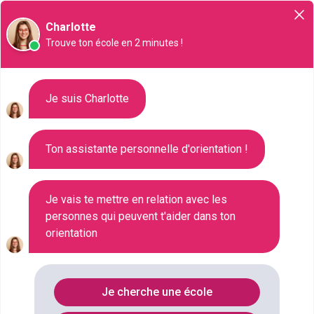
Orientation
Charlotte
Trouve ton école en 2 minutes !
Métiers de l'enseignement
Je suis Charlotte
En
France
, l’Éducation nationale compte parmi les
Ton assistante personnelle d'orientation !
employeurs les plus importants en termes de
recrutement. Malgré des contraintes budgétaires
Je vais te mettre en relation avec les
assez conséquentes, le nombre de postes à
personnes qui peuvent t'aider dans ton
pourvoir pour les
métiers de l’enseignement
devrait
orientation
rester stable dans les années à venir du fait des
nombreux départs en retraite. D’autre part, il existe
également des opportunités possibles dans les
Je cherche une école
emplois éducatifs et administratifs.