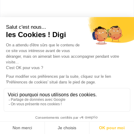
comme la littérature, les mathématiques,
l’histoire…
Un master éducation
Un master sociologie ou psychologie
Etc.
Quoi qu’il en soit, si votre objectif est de faire
carrière en tant que professeur des écoles, sachez
que vous devrez, pour cela,
réussir le CRPE
-
Concours de Recrutement des Professeurs des
Écoles
. Celui-ci se déroule en deux étapes :
Les épreuves d’admissibilité : il s’agit
d’épreuves écrites, qui incluent une épreuve
de français, une épreuve de mathématiques