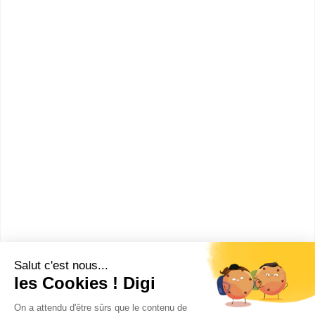
Comment devenir Enseignant
à domicile ?
Combien gagne un Enseignant
à domicile ?
Ces métiers peuvent aussi
t'intéresser