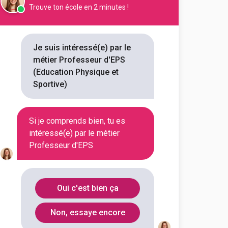
Trouve ton école en 2 minutes !
 ?
Je suis intéressé(e) par le
métier Professeur d'EPS
(Education Physique et
Sportive)
ortive)
Si je comprends bien, tu es
intéressé(e) par le métier
Professeur d'EPS
rtive) ?
Oui c'est bien ça
Non, essaye encore
ortive) ?