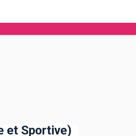
tudier à l'étranger
Ecoles de commerce
Job étudiant
BAFA
Ecoles d'ingénieur
ie étudiante
Universités
ogement étudiant
ourses
 et Sportive)