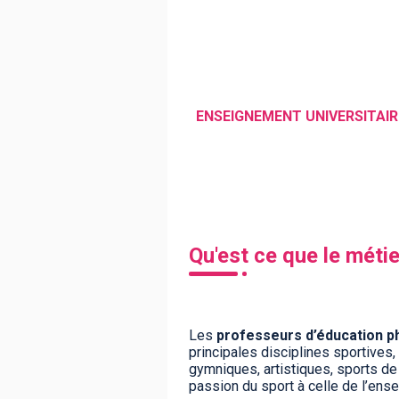
BTS
Écoles
Masters
Licences pro
Articles
CAP
Bac pro
Bachelors
Qu'est ce que le méti
Les
professeurs d’éducation ph
principales disciplines sportives,
gymniques, artistiques, sports de r
passion du sport à celle de l’ens