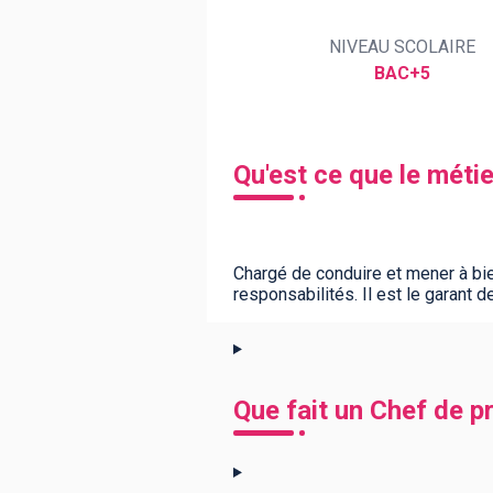
NIVEAU SCOLAIRE
BAC+5
BTS
Écoles
Masters
Licences pro
Articles
CAP
Qu'est ce que le méti
Bac pro
Bachelors
Chargé de conduire et mener à bie
responsabilités. Il est le garant d
Que fait un Chef de p