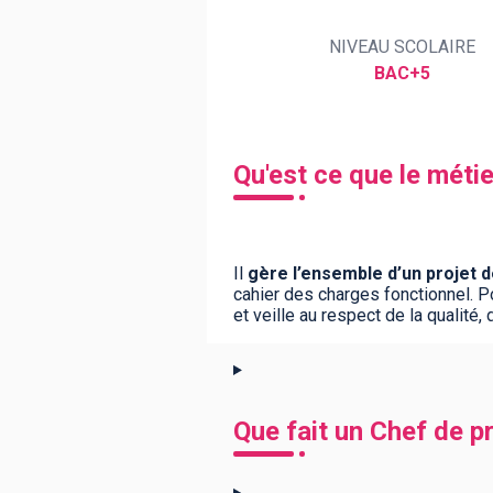
NIVEAU SCOLAIRE
BAC+5
BTS
Écoles
Masters
Licences pro
Articles
CAP
Qu'est ce que le métie
Bac pro
Bachelors
Il
gère l’ensemble d’un projet 
cahier des charges fonctionnel. Pol
et veille au respect de la qualité,
Que fait un Chef de pr