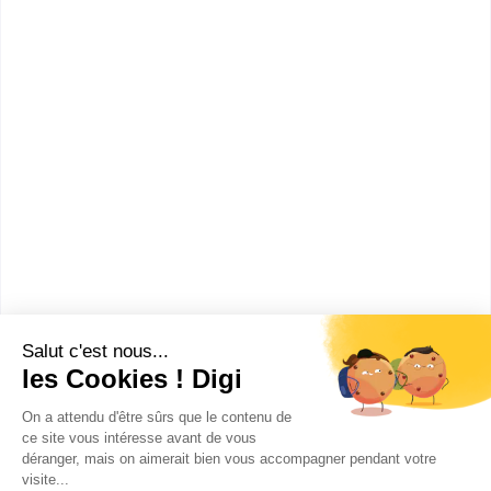
Comment devenir Ingénieur en
Mécanique ?
Combien gagne un Ingénieur
en Mécanique ?
Ces métiers peuvent aussi
t'intéresser