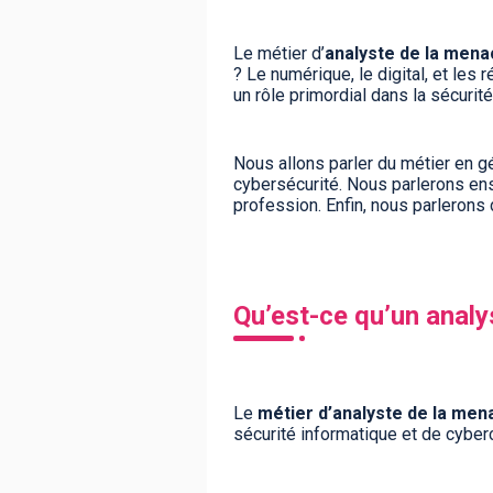
Le métier d’
analyste de la men
? Le numérique, le digital, et les
BTS
Écoles
Masters
un rôle primordial dans la sécuri
Licences pro
Articles
Nous allons parler du métier en g
CAP
cybersécurité. Nous parlerons ens
profession. Enfin, nous parlerons d
Bac pro
Bachelors
Qu’est-ce qu’un analy
Le
métier d’analyste de la men
sécurité informatique et de cyberc