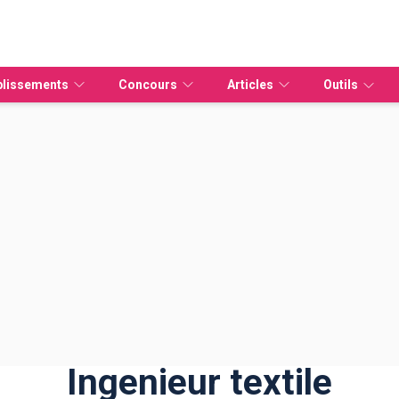
blissements
Concours
Articles
Outils
Etudier à distance
vidéo
ources Humaines
IPAG Online
CAP
Tout sur Parcoursup
Bachelors
Masters
Mastères spécialisés
Universités
Guide Parcoursup
É
EFM Métiers animaliers
Bac pro
Licences pro
IAE
Guide Alternance
EFM Santé Social
BTS
MBA
IUT
V
EDAA - École d'Arts
DUT
Masters
Missions locales
L
EFM Fonction publique
Licences
MSC
B
Ingenieur textile