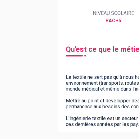
NIVEAU SCOLAIRE
BAC+5
BTS
Écoles
Masters
Licences pro
Articles
CAP
Qu'est ce que le métie
Bac pro
Bachelors
Le textile ne sert pas qu’à nous h
environnement (transports, routes –
monde médical et même dans l’ind
Mettre au point et développer des t
permanence aux besoins des consom
L'ingénierie textile est un secte
ces dernières années par les pa