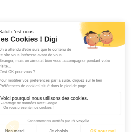
textile ?
Ces métiers peuvent aussi
t'intéresser
Publicité sur le réseau digiSchool
C.G.U/C.G.V
Contact
Tous droits réservés 2011-
2026