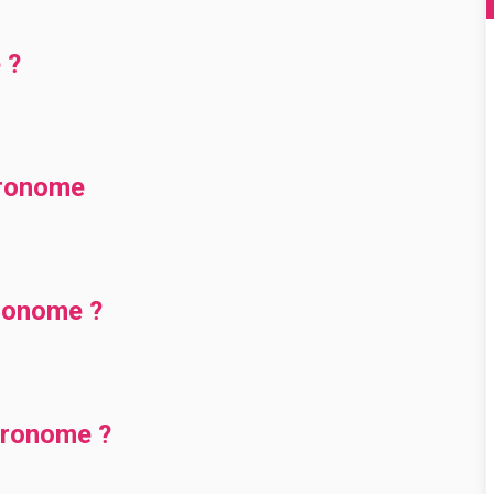
 ?
gronome
ronome ?
gronome ?