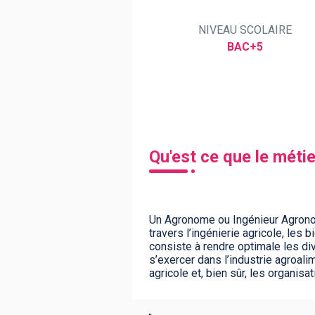
NIVEAU SCOLAIRE
BAC+5
BTS
Écoles
Masters
Licences pro
Articles
CAP
Bac pro
Qu'est ce que le mét
Bachelors
Un Agronome ou Ingénieur Agronom
travers l’ingénierie agricole, les
consiste à rendre optimale les di
s’exercer dans l’industrie agroali
agricole et, bien sûr, les organisa