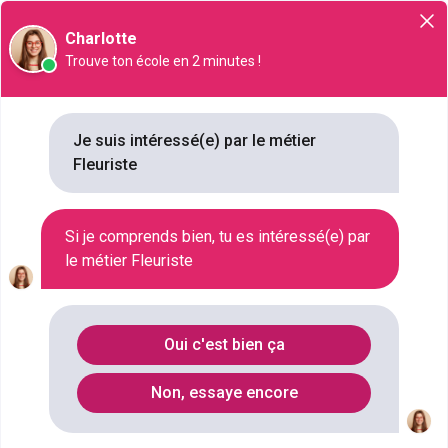
Orientation
Charlotte
Trouve ton école en 2 minutes !
Fleuriste
Je suis intéressé(e) par le métier
Fleuriste
NIVEAU SCOLAIRE
CAP OU ÉQUIVALENT
SECTEUR D'ACTIVITÉ
Si je comprends bien, tu es intéressé(e) par
COMMERCE DE PROXIMITÉ , ART FLORAL , ARTISANAT , COMMERCE
le métier Fleuriste
SALAIRE
1400 € / MOIS À 4000 € / MOIS
Oui c'est bien ça
Qu'est ce que le métier Fleuriste ?
Non, essaye encore