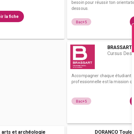
besoin pour réussir ton orientati
dessous.
ir la fiche
Bac+5
BRASSART -
Cursus Desig
Accompagner chaque étudiant da
professionnelle est la mission qu
Bac+5
, arts et archéologie
DORANCO Toulo