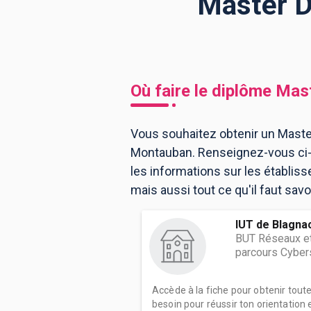
Master D
BTS
Écoles
Masters
Licences pro
Articles
Où faire le diplôme
Mast
CAP
Bac pro
Vous souhaitez obtenir un Maste
Montauban. Renseignez-vous ci-
Bachelors
les informations sur les établi
mais aussi tout ce qu'il faut sav
IUT de Blagna
BUT Réseaux e
parcours Cyber
Accède à la fiche pour obtenir tout
besoin pour réussir ton orientation e