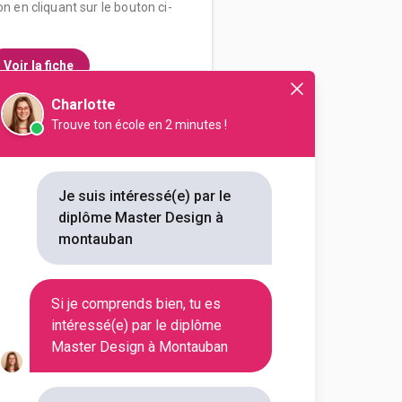
on en cliquant sur le bouton ci-
Voir la fiche
Charlotte
Trouve ton école en 2 minutes !
 Toulouse
n Graphique & Digital
Je suis intéressé(e) par le
diplôme Master Design à
ns sa construction artistique et
montauban
otidienne des é...
Si je comprends bien, tu es
Voir la fiche
intéressé(e) par le diplôme
Master Design à Montauban
use