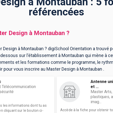
esign à Montauban : 5 f
référencées
er Design
à
Montauban
?
r Design à Montauban ? digiSchool Orientation a trouvé 
dessous sur l'établissement à Montauban qui mène à ce
ssements et les formations comme le programme, le ryth
oir pour vous inscrire au Master Design à Montauban .
c
Antenne uni
t Télécommunication
et ...
sécurité
Master Arts,
plastiques, a
imag...
es les informations dont tu as
Accède à la fiche pour obtenir t
n cliquant sur le bouton ci-