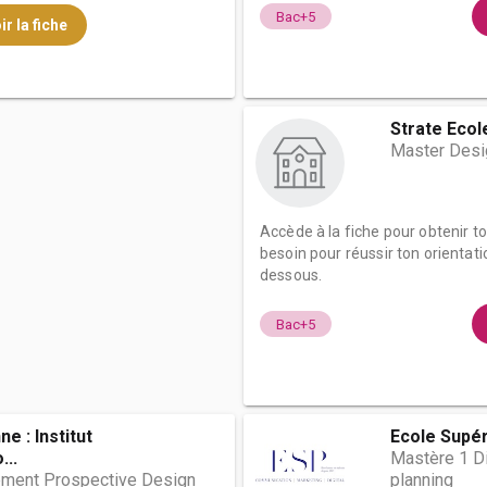
Bac+5
ir la fiche
Strate Ecol
Master Desig
Accède à la fiche pour obtenir t
besoin pour réussir ton orientati
dessous.
Bac+5
ne : Institut
Ecole Supér
...
Mastère 1 Di
ment Prospective Design
planning