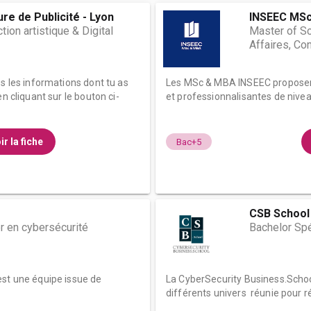
re de Publicité - Lyon
INSEEC MSc
ion artistique & Digital
Master of Sc
Affaires, Co
es les informations dont tu as
Les MSc & MBA INSEEC proposen
n cliquant sur le bouton ci-
et professionnalisantes de nivea
ir la fiche
Bac+5
CSB School
 en cybersécurité
Bachelor Spé
est une équipe issue de
La CyberSecurity Business.Schoo
différents univers réunie pour ré