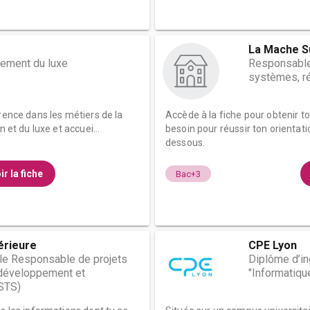
La Mache S
ement du luxe
Responsable 
systèmes, ré
rence dans les métiers de la
Accède à la fiche pour obtenir t
 et du luxe et accuei...
besoin pour réussir ton orientati
dessous.
ir la fiche
Bac+3
érieure
CPE Lyon
le Responsable de projets
Diplôme d’i
 développement et
"Informatiqu
(STS)