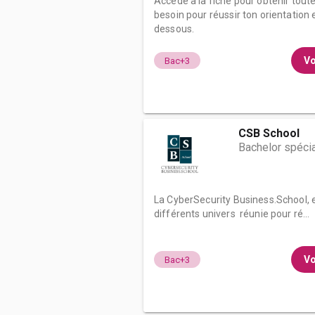
Accède à la fiche pour obtenir tout
besoin pour réussir ton orientation e
dessous.
Vo
Bac+3
CSB School
Bachelor spécia
La CyberSecurity Business.School, 
différents univers réunie pour ré...
Vo
Bac+3