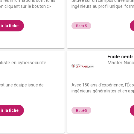
es les informations dont tu as
Située sur un campus universita
n cliquant sur le bouton ci-
ingénieurs au profil unique, form
ir la fiche
Bac+5
Ecole centr
liste en cybersécurité
Master Nano
est une équipe issue de
Avec 150 ans d’expérience, l’Éc
ingénieurs généralistes et en app
ir la fiche
Bac+5