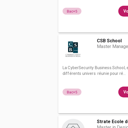
Vo
Bac+5
CSB School
Master Manager
La CyberSecurity Business.School, 
différents univers réunie pour ré...
Vo
Bac+5
Strate Ecole 
Master in Desig