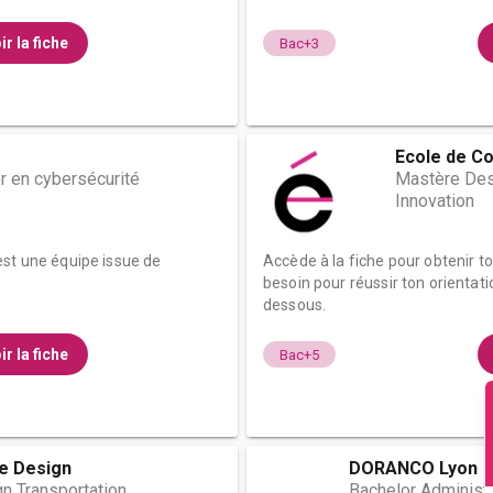
ir la fiche
Bac+3
Ecole de Co
 en cybersécurité
Mastère Des
Innovation
est une équipe issue de
Accède à la fiche pour obtenir t
besoin pour réussir ton orientati
dessous.
ir la fiche
Bac+5
de Design
DORANCO Lyon
n Transportation
Bachelor Administr