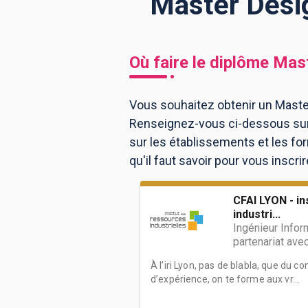
Master Desig
BTS
Écoles
Masters
Où faire le diplôme
Mast
Licences pro
Articles
Vous souhaitez obtenir un Master
CAP
Renseignez-vous ci-dessous sur 
Bac pro
sur les établissements et les f
Bachelors
qu'il faut savoir pour vous inscri
CFAI LYON - in
industri...
Ingénieur Infor
partenariat ave
À l’iri Lyon, pas de blabla, que du c
d’expérience, on te forme aux vr...