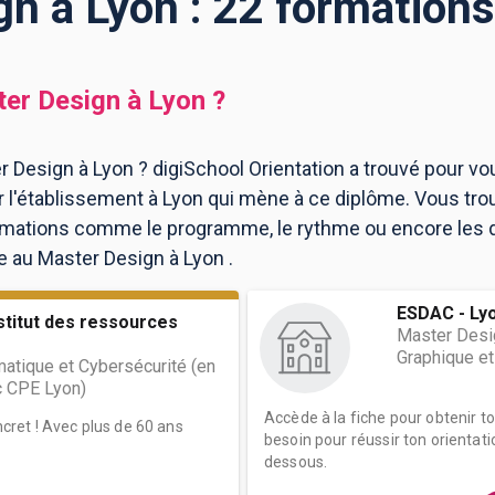
n à Lyon : 22 formation
er Design
à
Lyon
?
 Design à Lyon ? digiSchool Orientation a trouvé pour vo
l'établissement à Lyon qui mène à ce diplôme. Vous tro
ormations comme le programme, le rythme ou encore les 
re au Master Design à Lyon .
ESDAC - Ly
stitut des ressources
Master Desi
Graphique et
matique et Cybersécurité (en
c CPE Lyon)
Accède à la fiche pour obtenir t
oncret ! Avec plus de 60 ans
besoin pour réussir ton orientati
dessous.