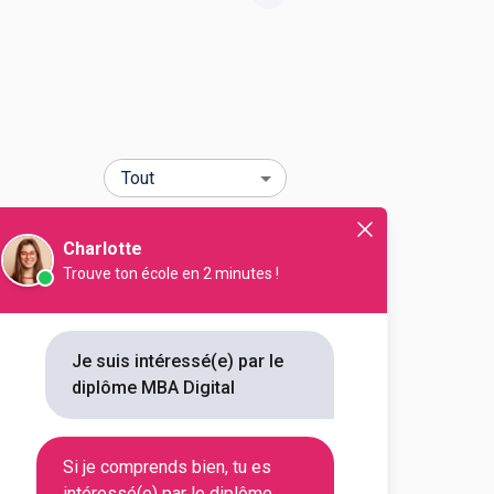
Département
Code Postal
Charlotte
Trouve ton école en 2 minutes !
Val-de-
94110
Marne
Je suis intéressé(e) par le
Alpes-
diplôme MBA Digital
06200
Maritimes
Si je comprends bien, tu es
Paris
75014
intéressé(e) par le diplôme