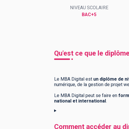
NIVEAU SCOLAIRE
BAC+5
BTS
Écoles
Masters
Licences pro
Articles
CAP
Qu'est ce que le diplôm
Bac pro
Bachelors
Le MBA Digital est
un diplôme de n
numérique, de la gestion de projet we
Le MBA Digital peut se faire en
forma
national et international
.
Comment accéder au di