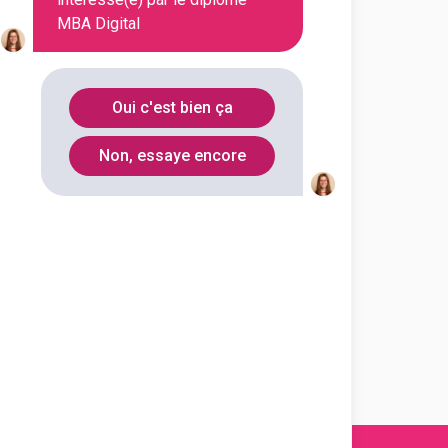
MBA Digital
Hérault
34470
Oui c'est bien ça
Hauts-de-
92800
Seine
Non, essaye encore