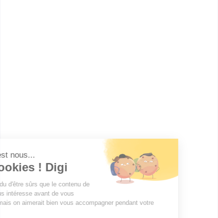
Châtellerault
(
1
)
Lannion
(
1
)
Reims
(
1
)
Mont-Saint-Aignan
(
1
)
Saint-Denis
(
1
)
Saint-Étienne
(
1
)
Saint-Nazaire
(
1
)
Maubeuge
(
1
)
Schiltigheim
(
1
)
Orsay
(
1
)