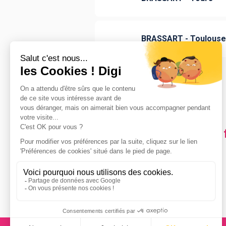
BRASSART - Toulouse
Les villes en France où
Paris
(
2
)