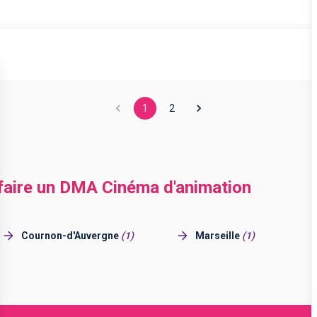
1
2
 faire un DMA Cinéma d'animation
Cournon-d'Auvergne
(
1
)
Marseille
(
1
)