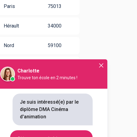
Paris
75013
Hérault
34000
Nord
59100
Loire-
44000
Atlantique
Charlotte
Trouve ton école en 2 minutes !
Bouches-du-
13392
Rhône
Je suis intéressé(e) par le
diplôme DMA Cinéma
Bas-Rhin
67000
d'animation
Indre-et-
37200