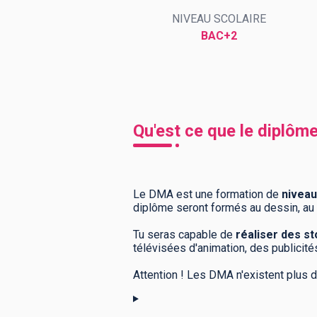
NIVEAU SCOLAIRE
BAC+2
BTS
Écoles
Masters
Licences pro
Articles
CAP
Qu'est ce que le diplô
Bac pro
Bachelors
Le DMA est une formation de
niveau
diplôme seront formés au dessin, au 
Tu seras capable de
réaliser des s
télévisées d'animation, des publicité
Attention ! Les DMA n'existent plus 