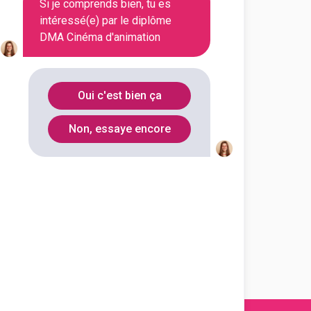
Si je comprends bien, tu es
Loire
intéressé(e) par le diplôme
DMA Cinéma d'animation
Haute-
31200
Garonne
Oui c'est bien ça
Non, essaye encore
Roubaix
(
1
)