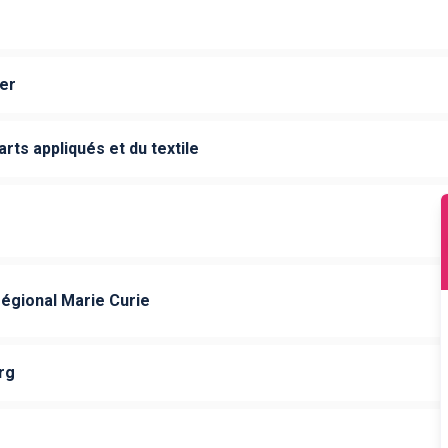
er
rts appliqués et du textile
égional Marie Curie
rg