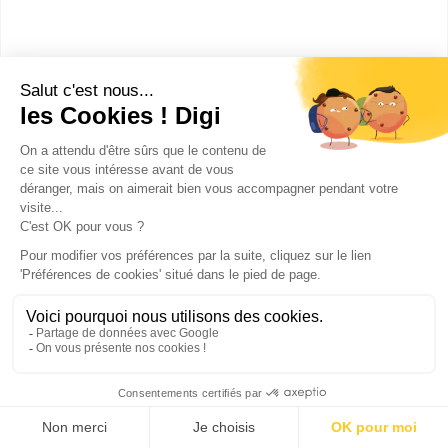
Parmi les critères différents pour le choix de la
bonne école, le prix des études occupe une place
très importante pour les futurs étudiants.
Les écoles d’ingénieurs peuvent être publiques,
privées ou consulaires (rattachées à une Chambre
de commerce et d'industrie). En conséquence, leur
tarif varie. La plupart de ces écoles sont publiques
et les étudiants doivent payer seulement les frais
d’inscription, établis par le Ministère de
l'Enseignement Supérieur. En revanche, les écoles
dépendant d'une autre tutelle ministérielle
(Agriculture Défense, Économie et finances…)
pratiquent des tarifs différents. Le montant varie
entre 600 et 9 000 € par an.