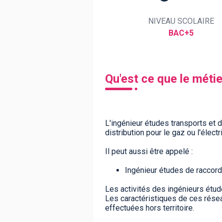
NIVEAU SCOLAIRE
BAC+5
BTS
Écoles
Masters
Licences pro
Articles
CAP
Qu'est ce que le métie
Bac pro
Bachelors
L'ingénieur études transports et d
distribution pour le gaz ou l'éle
Il peut aussi être appelé :
Ingénieur études de raccorde
Les activités des ingénieurs étude
Les caractéristiques de ces rése
effectuées hors territoire.