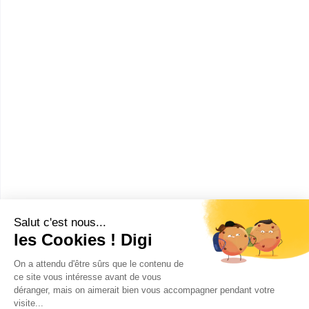
Beaucouzé
(
4
)
Annecy
(
4
)
Chambéry
(
4
)
Nantes
(
4
)
Angers
(
3
)
Gaillard
(
3
)
Chamalières
(
3
)
VOIR PLUS DE VILLES
Clermont-Ferrand
(
3
)
Changé
(
3
)
Cesson-Sévigné
(
3
)
Valence
(
3
)