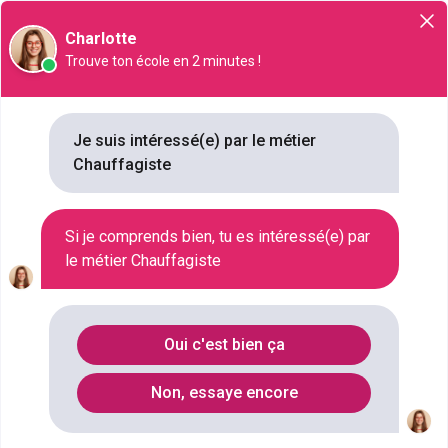
Orientation
Charlotte
Trouve ton école en 2 minutes !
Chauffagiste
Je suis intéressé(e) par le métier
Chauffagiste
NIVEAU SCOLAIRE
CAP OU ÉQUIVALENT
SECTEUR D'ACTIVITÉ
Si je comprends bien, tu es intéressé(e) par
ENTRETIEN , PROPRETÉ , GÉNIE CIVIL , BTP , CLIMATISATION , CHAUFFAGE , SYSTÈMES THERMIQUES
le métier Chauffagiste
SALAIRE
1120 € / MOIS À 1925 € / MOIS
Oui c'est bien ça
Qu'est ce que le métier
Non, essaye encore
Chauffagiste ?