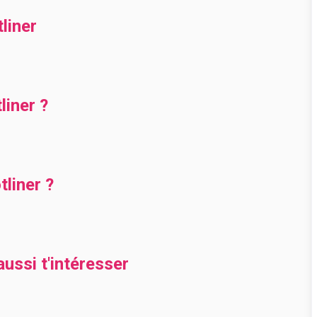
liner
iner ?
liner ?
ussi t'intéresser