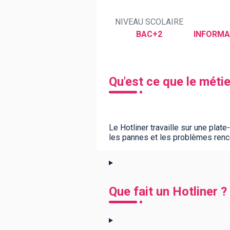
NIVEAU SCOLAIRE
BAC+2
INFORMA
BTS
Écoles
Masters
Licences pro
Articles
CAP
Qu'est ce que le métie
Bac pro
Bachelors
Le Hotliner travaille sur une pla
les pannes et les problèmes renco
Que fait un Hotliner ?