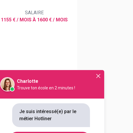
SALAIRE
1155 € / MOIS À 1600 € / MOIS
ndes des utilisateurs concernant
 ou des périphériques.
Charlotte
Trouve ton école en 2 minutes !
Je suis intéressé(e) par le
métier Hotliner