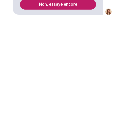
Non, essaye encore
Qu'est ce que le diplôme Licence
Sciences Humaines et Sociales
mention Sciences Sanitaires et
Sociales ?
Ce cursus en trois ans fait la part belle à une culture
pluridisciplinaire en Sciences Humaines et Sociales
Appliquées. Il permet aussi aux étudiants de décrypter
et d’analyser les enjeux de société et de santé
publique, et de les rendre opérationnels, grâce à une
enseignement axés sur la Sociologie, l’Anthropologie
et la Santé Publique, aux réalités du terrain.