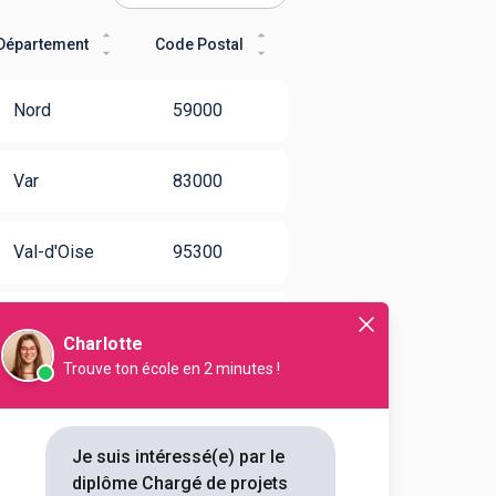
Département
Code Postal
Nord
59000
Var
83000
Val-d'Oise
95300
Gironde
33000
Charlotte
Trouve ton école en 2 minutes !
Haute-
31200
Garonne
Je suis intéressé(e) par le
Rhône
69003
diplôme Chargé de projets