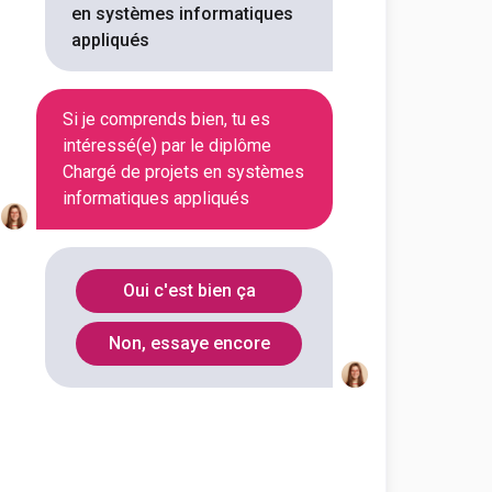
en systèmes informatiques
appliqués
Hauts-de-
92120
Seine
Si je comprends bien, tu es
Paris
75012
intéressé(e) par le diplôme
Chargé de projets en systèmes
informatiques appliqués
Puy-de-
63000
Dôme
Oui c'est bien ça
Non, essaye encore
nformatiques appliqués