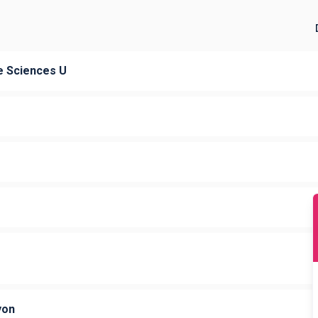
e Sciences U
yon