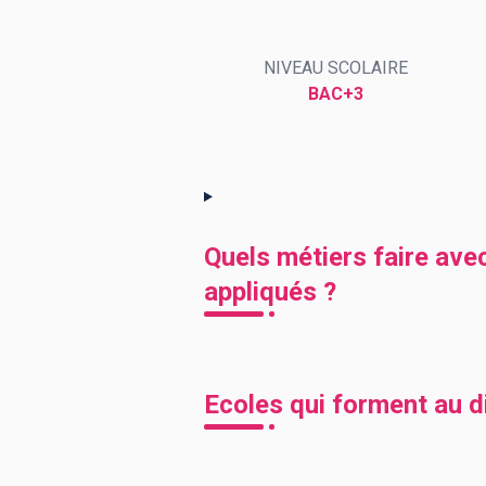
NIVEAU SCOLAIRE
BTS
Écoles
Masters
BAC+3
Licences pro
Articles
CAP
Bac pro
Bachelors
Quels métiers faire ave
appliqués ?
Ecoles qui forment au 