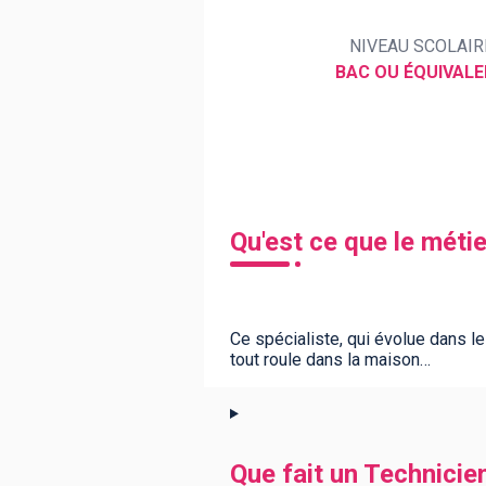
NIVEAU SCOLAIR
BAC OU ÉQUIVAL
BTS
Écoles
Masters
Licences pro
Articles
CAP
Bac pro
Qu'est ce que le méti
Bachelors
Ce spécialiste, qui évolue dans le
tout roule dans la maison…
Que fait un Technicie