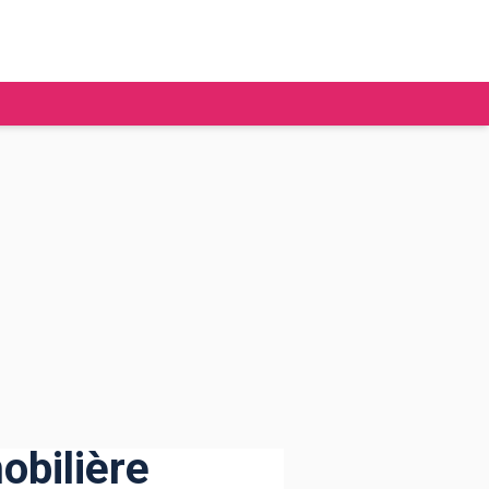
tudier à l'étranger
Ecoles de commerce
Job étudiant
BAFA
Ecoles d'ingénieur
ie étudiante
Universités
ogement étudiant
ourses
obilière