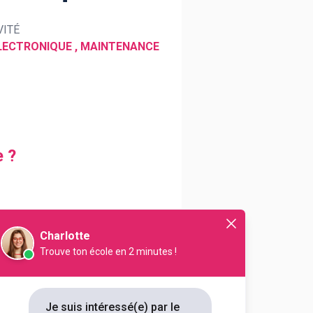
VITÉ
 ÉLECTRONIQUE , MAINTENANCE
e ?
 spécialiste en la matière, répare,
nique.
Charlotte
Trouve ton école en 2 minutes !
Je suis intéressé(e) par le