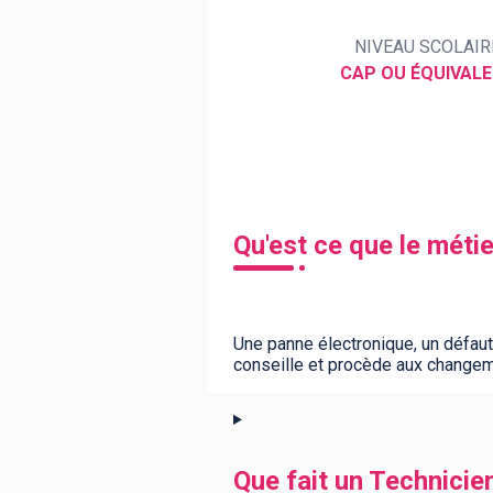
NIVEAU SCOLAIR
CAP OU ÉQUIVAL
BTS
Écoles
Masters
Licences pro
Articles
CAP
Bac pro
Qu'est ce que le méti
Bachelors
Une panne électronique, un défau
conseille et procède aux changem
Que fait un Technicie