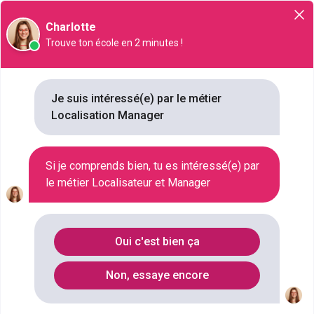
Orientation
Charlotte
Trouve ton école en 2 minutes !
Localisation Manager
Je suis intéressé(e) par le métier
Localisation Manager
NIVEAU SCOLAIRE
BAC+5
SECTEUR D'ACTIVITÉ
Si je comprends bien, tu es intéressé(e) par
SALAIRE
le métier Localisateur et Manager
0 € / MOIS À 0 € / MOIS
Oui c'est bien ça
Qu'est ce que le métier
Localisation Manager ?
Non, essaye encore