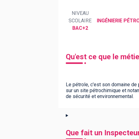
NIVEAU
SCOLAIRE
INGÉNIERIE PÉTRO
BTS
Écoles
Masters
BAC+2
Licences pro
Articles
CAP
Qu'est ce que le métie
Bac pro
Bachelors
Le pétrole, c'est son domaine de p
sur un site pétrochimique et nota
de sécurité et environnemental.
Que fait un Inspecteur