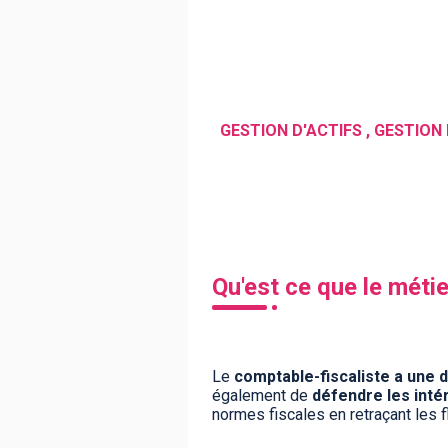
BTS
Écoles
Masters
Licences pro
Articles
CAP
Bac pro
Bachelors
Qu'est ce que le méti
Le
comptable-fiscaliste a une 
également de
défendre les intér
normes fiscales en retraçant les f