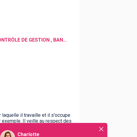
GESTION D'ACTIFS , GESTION DES RISQUES , INVESTISSEMENT , ANALYSE FINANCIÈRE , CONTRÔLE DE GESTION , BANQUE , COMPTABILITÉ , DROIT FISCAL , DROIT , GESTION FINANCIÈRE , CONTRÔLE FINANCIER , FISCALITÉ , FINANCE , BUDGET
laquelle il travaille et il s'occupe
r exemple. Il veille au respect des
Charlotte