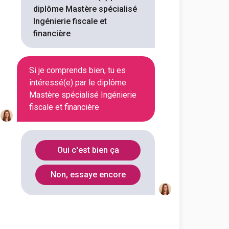
diplôme Mastère spécialisé
Ingénierie fiscale et
le et financière
financière
Si je comprends bien, tu es
intéressé(e) par le diplôme
Département
Code Postal
Mastère spécialisé Ingénierie
fiscale et financière
Paris
75543
Oui c'est bien ça
Non, essaye encore
ale et financière