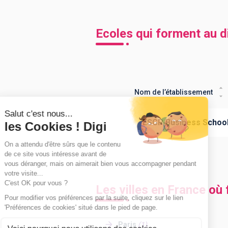
Ecoles qui forment au d
Nom de l’établissement
ESCP Business Schoo
Les villes en France où 
Paris
(
1
)