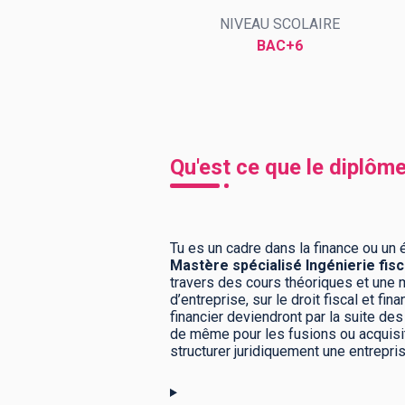
NIVEAU SCOLAIRE
BAC+6
BTS
Écoles
Masters
Licences pro
Articles
CAP
Qu'est ce que le diplôme
Bac pro
Bachelors
Tu es un cadre dans la finance ou un é
Mastère spécialisé Ingénierie fisc
travers des cours théoriques et une
d’entreprise, sur le droit fiscal et f
financier deviendront par la suite de
de même pour les fusions ou acquisiti
structurer juridiquement une entrepris