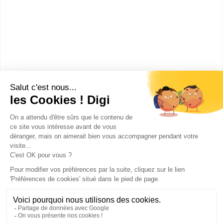
Les villes en France où faire un
Licence Sciences Humaines et
Sociales mention Sciences Cognitives
Bron
(
1
)
Publicité sur le réseau digiSchool