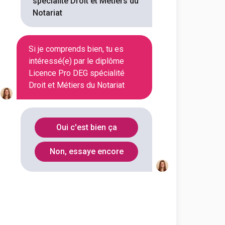
spécialité Droit et Métiers du
Notariat
Si je comprends bien, tu es
étiers du Notariat ?
intéressé(e) par le diplôme
Licence Pro DEG spécialité
Droit et Métiers du Notariat
t Métiers du Notariat
Oui c'est bien ça
Non, essaye encore
Département
Code Postal
Hérault
34090