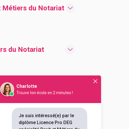
 Métiers du Notariat
rs du Notariat
 spécialité Droit et
Charlotte
Trouve ton école en 2 minutes !
Je suis intéressé(e) par le
roit et Métiers du
diplôme Licence Pro DEG