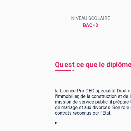
NIVEAU SCOLAIRE
BTS
Écoles
Masters
BAC+3
Licences pro
Articles
CAP
Bac pro
Qu'est ce que le diplôme
Bachelors
la Licence Pro DEG spécialité Droit e
l'immobilier, de la construction et de
mission de service public, il prépare
de mariage et aux divorces. Son rôle 
contrats reconnus par l'Etat.