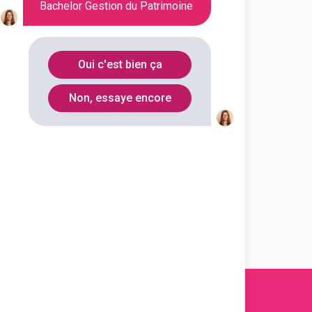
Ille-et-
Bachelor Gestion du Patrimoine
35000
Vilaine
Gironde
33000
Oui c'est bien ça
Non, essaye encore
Toulouse
(
1
)