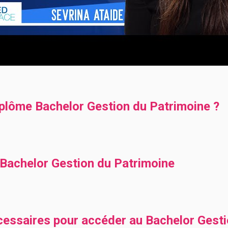
lôme Bachelor Gestion du Patrimoine ?
Bachelor Gestion du Patrimoine
cessaires pour accéder au Bachelor Gesti