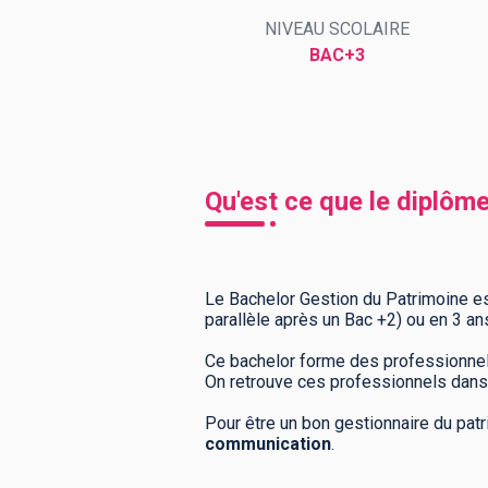
NIVEAU SCOLAIRE
BAC+3
BTS
Écoles
Masters
Licences pro
Articles
CAP
Qu'est ce que le diplôm
Bac pro
Bachelors
Le Bachelor Gestion du Patrimoine es
parallèle après un Bac +2) ou en 3 an
Ce bachelor forme des professionne
On retrouve ces professionnels dans l
Pour être un bon gestionnaire du pat
communication
.