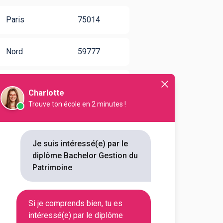
Paris
75014
Nord
59777
Paris
75017
Charlotte
Trouve ton école en 2 minutes !
Haute-
31200
Garonne
Je suis intéressé(e) par le
Bouches-du-
diplôme Bachelor Gestion du
13096
Rhône
Patrimoine
Rhône
69006
Si je comprends bien, tu es
intéressé(e) par le diplôme