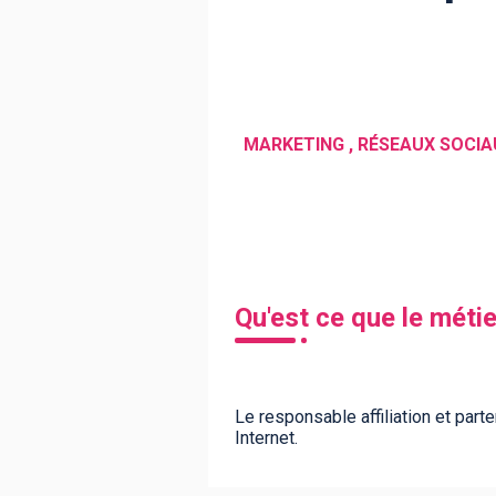
BTS
Écoles
Masters
Licences pro
Articles
CAP
Bac pro
Bachelors
Qu'est ce que le métie
Le responsable affiliation et par
Internet.