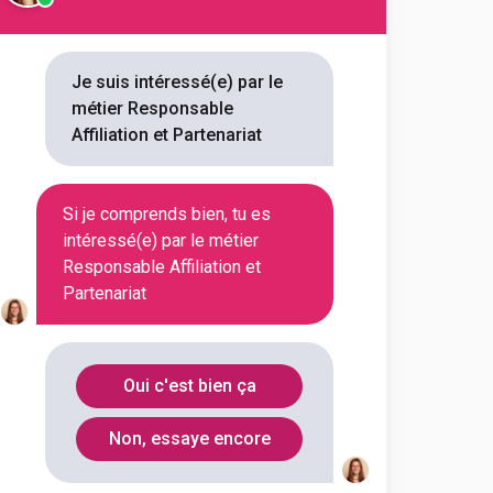
Je suis intéressé(e) par le
métier Responsable
Affiliation et Partenariat
Si je comprends bien, tu es
intéressé(e) par le métier
Responsable Affiliation et
Partenariat
Oui c'est bien ça
Non, essaye encore