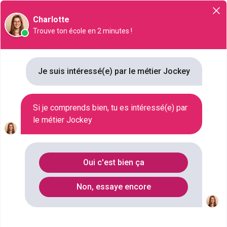
Orientation
Charlotte
Trouve ton école en 2 minutes !
Jockey
Je suis intéressé(e) par le métier Jockey
NIVEAU SCOLAIRE
SANS DIPLÔME
Si je comprends bien, tu es intéressé(e) par
SECTEUR D'ACTIVITÉ
le métier Jockey
SPORT PROFESSIONNEL , SPORT
SALAIRE
1400 € / MOIS À 3000 € / MOIS
Oui c'est bien ça
Qu'est ce que le métier Jockey ?
Non, essaye encore