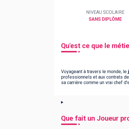
NIVEAU SCOLAIRE
SANS DIPLÔME
BTS
Écoles
Masters
Licences pro
Articles
CAP
Qu'est ce que le méti
Bac pro
Bachelors
Voyageant à travers le monde, le
professionnels et aux contrats de s
sa carrière comme un vrai chef d'e
Que fait un Joueur pr