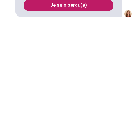
Je suis perdu(e)
IESEG - Lille
MSc Investment Banking and
Capital Markets
L’IÉSEG est une École orientée vers l’international et
hautement rigoureuse, avec un fort e...
Bac+5
Voir la fiche
CMA Hauts-de-France CMA
Formation et Entrep...
CTM Toiletteur Canin et Félin