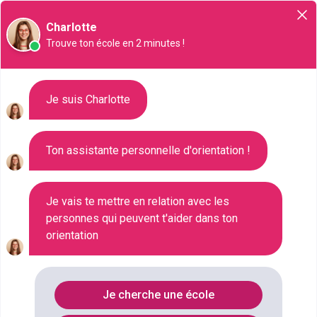
Orientation
Charlotte
Trouve ton école en 2 minutes !
7160 formations référencées à
Je suis Charlotte
Valenciennes
Ton assistante personnelle d'orientation !
Recherchez une formation à Valenciennes pour vos
études supérieures. Qu'ils s'agissent d'un Bac+2
Je vais te mettre en relation avec les
(BTS, DUT, prépa) ou bien encore d'un Bac+3
personnes qui peuvent t'aider dans ton
(Licence, Bachelor) à Valenciennes, recherchez
orientation
parmi 7160 formations près de chez vous. Les
masters sont également référencés sur cette page
dédiée à la ville de Valenciennes.
Je cherche une école