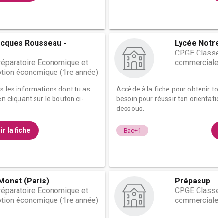
acques Rousseau -
Lycée Notr
CPGE Classe
éparatoire Economique et
commerciale
tion économique (1re année)
es les informations dont tu as
Accède à la fiche pour obtenir t
n cliquant sur le bouton ci-
besoin pour réussir ton orientati
dessous.
ir la fiche
Bac+1
Monet (Paris)
Prépasup
éparatoire Economique et
CPGE Classe
tion économique (1re année)
commerciale