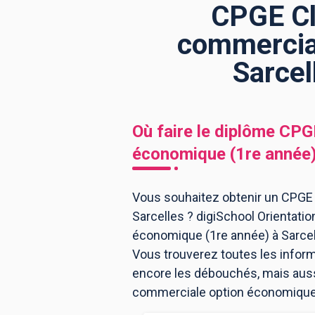
CPGE Cl
commercial
BTS
Écoles
Masters
Sarcel
Licences pro
Articles
CAP
Où faire le diplôme
CPGE
Bac pro
économique (1re année
Bachelors
Vous souhaitez obtenir un CPGE
Sarcelles ? digiSchool Orientat
économique (1re année) à Sarcel
Vous trouverez toutes les infor
encore les débouchés, mais aussi
commerciale option économique (