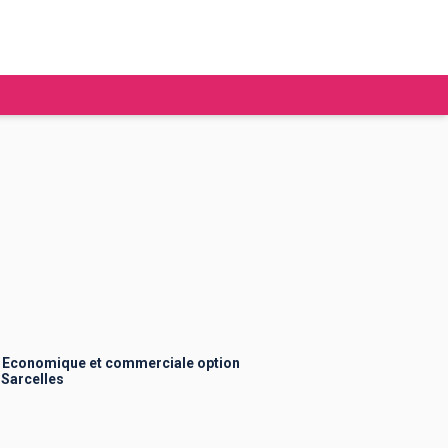
tudier à l'étranger
Ecoles de commerce
Job étudiant
BAFA
Ecoles d'ingénieur
ie étudiante
Universités
ogement étudiant
 Economique et commerciale option
 Sarcelles
ourses