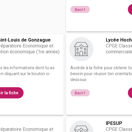
Bac+1
aint-Louis de Gonzague
Lycée Hoc
éparatoire Economique et
CPGE Classe
tion économique (1re année)
commerciale
es les informations dont tu as
Accède à la fiche pour obtenir t
n cliquant sur le bouton ci-
besoin pour réussir ton orientati
dessous.
ir la fiche
Bac+1
IPESUP
éparatoire Economique et
CPGE Classe