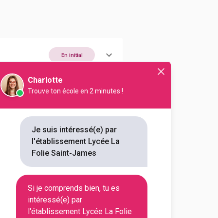
En initial
Charlotte
Trouve ton école en 2 minutes !
En initial
Je suis intéressé(e) par
l'établissement Lycée La
Folie Saint-James
En initial
Si je comprends bien, tu es
intéressé(e) par
l'établissement Lycée La Folie
En initial