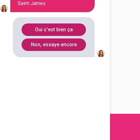
Saint-James
En initial
Oui c'est bien ça
Non, essaye encore
En initial
En initial