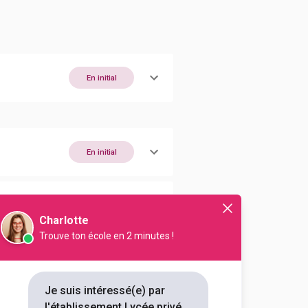
En initial
En initial
En initial
Charlotte
Trouve ton école en 2 minutes !
En initial
Je suis intéressé(e) par
l'établissement Lycée privé