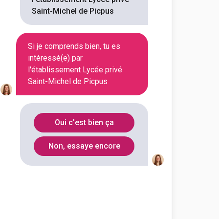
Saint-Michel de Picpus
En initial
Si je comprends bien, tu es
intéressé(e) par
l'établissement Lycée privé
En initial
Saint-Michel de Picpus
Oui c'est bien ça
En initial
Non, essaye encore
En initial
En initial