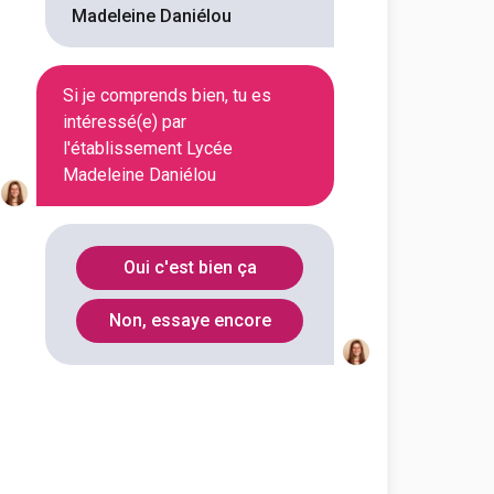
Madeleine Daniélou
En initial
Si je comprends bien, tu es
intéressé(e) par
l'établissement Lycée
En initial
Madeleine Daniélou
Oui c'est bien ça
En initial
Non, essaye encore
En initial
En initial