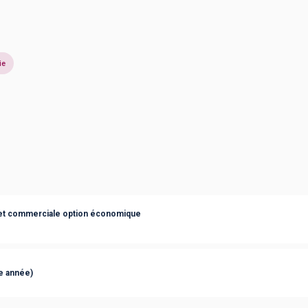
ie
et commerciale option économique
e année)