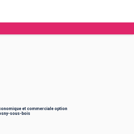
tudier à l'étranger
Ecoles de commerce
Job étudiant
BAFA
Ecoles d'ingénieur
ie étudiante
Universités
ogement étudiant
conomique et commerciale option
osny-sous-bois
ourses