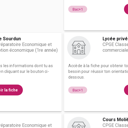
Bac+1
de Sourdun
Lycée privé
éparatoire Economique et
CPGE Classe
tion économique (1re année)
commerciale
es les informations dont tu as
Accède à la fiche pour obtenir t
n cliquant sur le bouton ci-
besoin pour réussir ton orientati
dessous.
ir la fiche
Bac+1
Cours Moli
éparatoire Economique et
CPGE Classe