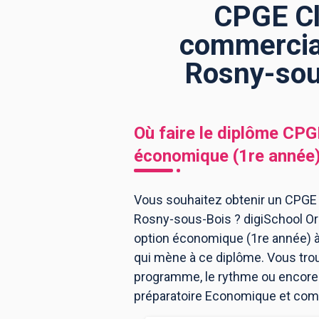
CPGE Cl
commercial
BTS
Écoles
Masters
Rosny-sou
Licences pro
Articles
CAP
Où faire le diplôme
CPGE
Bac pro
économique (1re année
Bachelors
Vous souhaitez obtenir un CPGE
Rosny-sous-Bois ? digiSchool Or
option économique (1re année) 
qui mène à ce diplôme. Vous tro
programme, le rythme ou encore l
préparatoire Economique et com