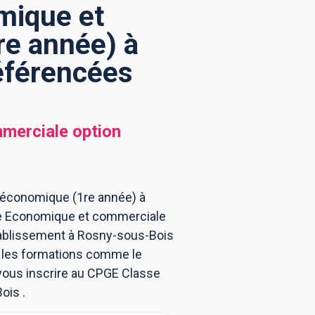
mique et
re année) à
éférencées
merciale option
 économique (1re année) à
ire Economique et commerciale
tablissement à Rosny-sous-Bois
t les formations comme le
 vous inscrire au CPGE Classe
ois .