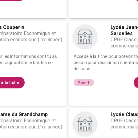
s Couperin
Lycée Jean
éparatoire Economique et
Sarcelles
tion économique (1re année)
CPGE Classe
commerciale
es les informations dont tu as
Accède à la fiche pour obtenir t
n cliquant sur le bouton ci-
besoin pour réussir ton orientati
dessous.
ir la fiche
Bac+1
Dame du Grandchamp
Lycée Claud
éparatoire Economique et
CPGE Classe
tion économique (1re année)
commerciale