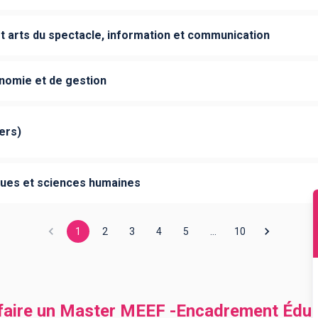
et arts du spectacle, information et communication
onomie et de gestion
ers)
gues et sciences humaines
1
2
3
4
5
…
10
ù faire un Master MEEF -Encadrement Éduc