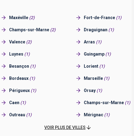
Maxéville
(
2
)
Fort-de-France
(
1
)
Champs-sur-Marne
(
2
)
Draguignan
(
1
)
Valence
(
2
)
Arras
(
1
)
Luynes
(
1
)
Guingamp
(
1
)
Besançon
(
1
)
Lorient
(
1
)
Bordeaux
(
1
)
Marseille
(
1
)
Périgueux
(
1
)
Orsay
(
1
)
Caen
(
1
)
Champs-sur-Marne
(
1
)
Outreau
(
1
)
Mérignac
(
1
)
Cayenne
(
1
)
Agen
(
1
)
VOIR PLUS DE VILLES