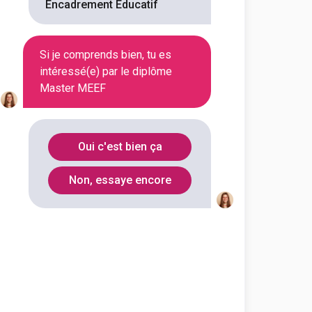
Encadrement Éducatif
Perpignan
(
1
)
Si je comprends bien, tu es
Poitiers
(
1
)
intéressé(e) par le diplôme
Master MEEF
Reims
(
1
)
Mont-Saint-Aignan
(
1
)
Oui c'est bien ça
Saint-Germain-en-
(
1
)
Laye
Non, essaye encore
Saint-Denis
(
1
)
Saint-Étienne
(
1
)
Saint-Brieuc
(
1
)
Strasbourg
(
1
)
Toulouse
(
1
)