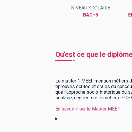
NIVEAU SCOLAIRE
BAC+5
E
BTS
Écoles
Masters
Licences pro
Articles
CAP
Qu'est ce que le diplô
Bac pro
Bachelors
Le master 1 MEEF mention métiers de 
épreuves écrites et orales du conco
que l'approche socio-historique du sy
scolaire, centrés sur le métier de CPE.
En savoir + sur le Master MEEF