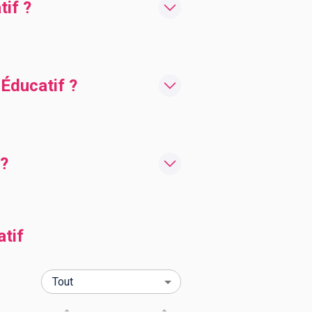
if ?
Éducatif ?
 ?
tif