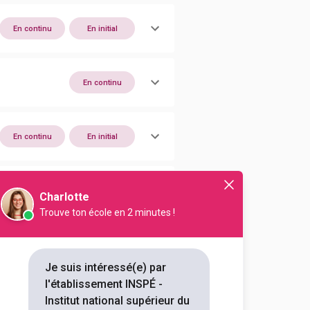
En continu
En initial
En continu
En continu
En initial
En continu
En initial
Charlotte
Trouve ton école en 2 minutes !
En continu
En initial
Je suis intéressé(e) par
l'établissement INSPÉ -
En continu
En initial
Institut national supérieur du