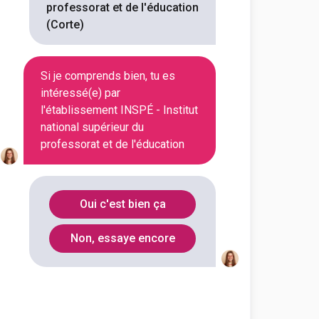
professorat et de l'éducation
(Corte)
En continu
En initial
Si je comprends bien, tu es
intéressé(e) par
En continu
En initial
l'établissement INSPÉ - Institut
national supérieur du
professorat et de l'éducation
En continu
En initial
Oui c'est bien ça
En continu
En initial
Non, essaye encore
En continu
En initial