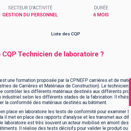
SECTEUR D'ACTIVITÉ
DURÉE
GESTION DU PERSONNEL
6 MOIS
Liste des CQP
e CQP Technicien de laboratoire ?
est une formation proposée par la CPNEFP carrières et de matér
ries de Carrières et Matériaux de Construction). Le technicien de
de contrôler les différents matériaux destinés aux différents proj
n industriel selon les différents stades de la fabrication. Il n’h
ier la conformité des matériaux destinés au bâtiment.
t en place en laboratoire les tests de conformité pour examiner l
a il met en place des rapports d’analyse et les transmet aux dif
 de laboratoire est très souvent un acteur mobilisé en amont des p
timents. Il réalise des tests décisifs pour valider le produit ou 