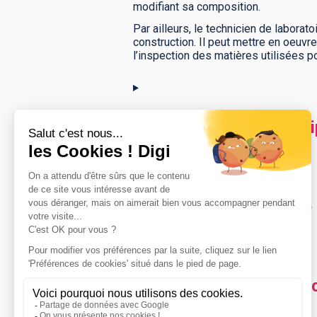
modifiant sa composition.
Par ailleurs, le technicien de laborat
construction. Il peut mettre en oeuv
l’inspection des matières utilisées p
Comment accéder au dip
Programme du diplôme C
Quels métiers faire ave