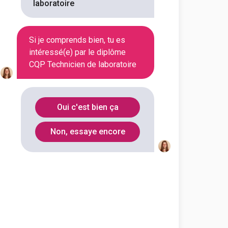
laboratoire
ons d’usage du matériau destinés à la
pectant les normes QHSE lors de
Si je comprends bien, tu es
intéressé(e) par le diplôme
CQP Technicien de laboratoire
Oui c'est bien ça
Non, essaye encore
re ?