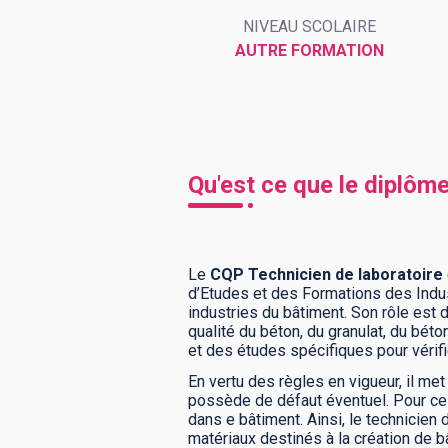
NIVEAU SCOLAIRE
AUTRE FORMATION
BTS
Écoles
Masters
Licences pro
Articles
CAP
Qu'est ce que le diplôm
Bac pro
Bachelors
Le
CQP Technicien de laboratoire
d’Etudes et des Formations des Indust
industries du bâtiment. Son rôle est 
qualité du béton, du granulat, du béto
et des études spécifiques pour vérif
En vertu des règles en vigueur, il me
possède de défaut éventuel. Pour cel
dans e bâtiment. Ainsi, le technicien
matériaux destinés à la création de bâ