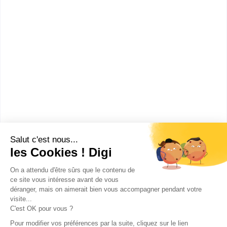
LP
Chennevière
Paris
7501
Malézieux
Les villes en France où faire un CAP
Outillages en outils à découper et à
emboutir
Paris
(
1
)