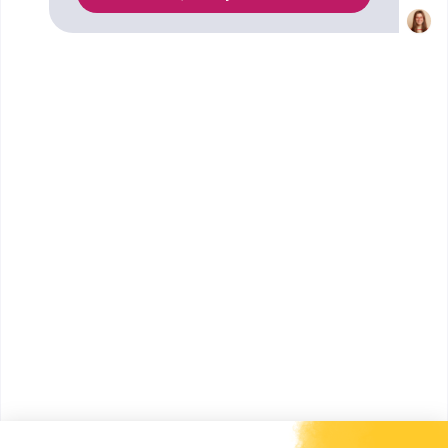
Orientation a trouvé pour vous 1 CAP Outillages en
outils à découper et à emboutir à Paris. Renseignez-
vous ci-dessous sur l'établissement à Paris qui
mène à ce diplôme. Vous trouverez toutes les
informations sur les établissements et les
formations comme le programme, le rythme ou
encore les débouchés, mais aussi tout ce qu'il faut
savoir pour vous inscrire au CAP Outillages en outils
à découper et à emboutir à Paris .
LP Chennevière Malézieux
CAP Outillages en outils à
découper et à emboutir
Accède à la fiche pour obtenir toutes les
informations dont tu as besoin pour réussir ton
orientation en cliquant sur le bouton ci-dessous.