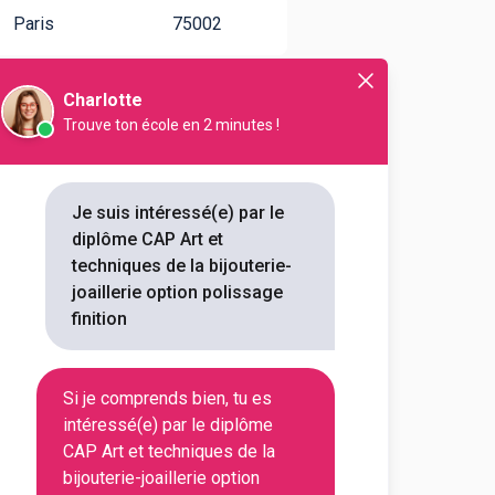
Paris
75002
Maine-et-
Charlotte
49412
Loire
Trouve ton école en 2 minutes !
Paris
75002
Je suis intéressé(e) par le
diplôme CAP Art et
Paris
75012
techniques de la bijouterie-
joaillerie option polissage
finition
Doubs
25206
Paris
75002
Si je comprends bien, tu es
intéressé(e) par le diplôme
CAP Art et techniques de la
bijouterie-joaillerie option