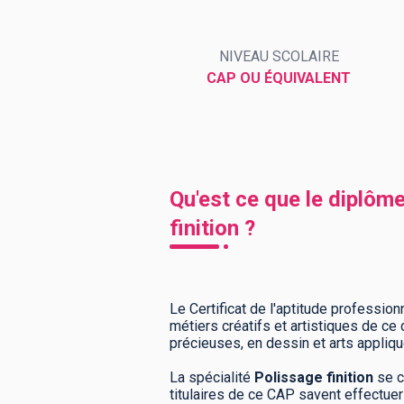
NIVEAU SCOLAIRE
BTS
Écoles
Masters
CAP OU ÉQUIVALENT
Licences pro
Articles
CAP
Bac pro
Qu'est ce que le diplôme
Bachelors
finition ?
Le Certificat de l'aptitude profession
métiers créatifs et artistiques de c
précieuses, en dessin et arts appliqu
La spécialité
Polissage finition
se c
titulaires de ce CAP savent effectuer