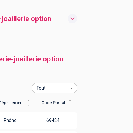
joaillerie option
ie-joaillerie option
Département
Code Postal
Rhône
69424